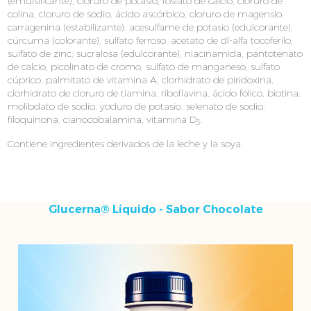
(emulsificante), cloruro de potasio, fosfato de calcio, cloruro de
colina, cloruro de sodio, ácido ascórbico, cloruro de magensio,
carragenina (estabilizante), acesulfame de potasio (edulcorante),
cúrcuma (colorante), sulfato ferroso, acetato de dl-alfa tocoferilo,
sulfato de zinc, sucralosa (edulcorante), niacinamida, pantotenato
de calcio, picolinato de cromo, sulfato de manganeso, sulfato
cúprico, palmitato de vitamina A, clorhidrato de piridoxina,
clorhidrato de cloruro de tiamina, riboflavina, ácido fólico, biotina,
molibdato de sodio, yoduro de potasio, selenato de sodio,
filoquinona, cianocobalamina, vitamina D
.
3
Contiene ingredientes derivados de la leche y la soya.
Glucerna® Líquido - Sabor Chocolate