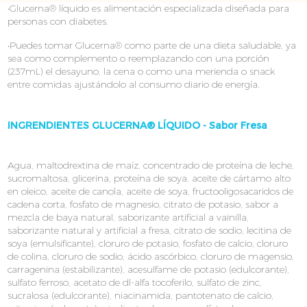
•Glucerna® líquido es alimentación especializada diseñada para
personas con diabetes.
•Puedes tomar Glucerna® como parte de una dieta saludable, ya
sea como complemento o reemplazando con una porción
(237mL) el desayuno, la cena o como una merienda o snack
entre comidas ajustándolo al consumo diario de energía.
INGRENDIENTES GLUCERNA® LÍQUIDO - Sabor Fresa
Agua, maltodrextina de maíz, concentrado de proteína de leche,
sucromaltosa, glicerina, proteína de soya, aceite de cártamo alto
en oleico, aceite de canola, aceite de soya, fructooligosacaridos de
cadena corta, fosfato de magnesio, citrato de potasio, sabor a
mezcla de baya natural, saborizante artificial a vainilla,
saborizante natural y artificial a fresa, citrato de sodio, lecitina de
soya (emulsificante), cloruro de potasio, fosfato de calcio, cloruro
de colina, cloruro de sodio, ácido ascórbico, cloruro de magensio,
carragenina (estabilizante), acesulfame de potasio (edulcorante),
sulfato ferroso, acetato de dl-alfa tocoferilo, sulfato de zinc,
sucralosa (edulcorante), niacinamida, pantotenato de calcio,