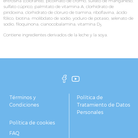
eritrosina (colorante), picolinato de cromo, sulfato de manganeso,
sulfato cúprico, palmitato de vitamina A, clorhidrato de
piridoxina, clorhidrato de cloruro de tiamina, riboflavina, ácido
fólico, biotina, molibdato de sodio, yoduro de potasio, selenato de
sodio, filoquinona, cianocobalamina, vitamina D
.
3
Contiene ingredientes derivados de la leche y la soya.
Términos y
Política de
Condiciones
Tratamiento de Datos
Personales
Política de cookies
FAQ