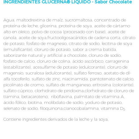
INGRENDIENTES GLUCERNA® LÍQUIDO - Sabor Chocolate
Agua, maltodrextina de maíz, sucromaltosa, concentrado de
proteína de leche, glicerina, proteína de soya, aceite de cártamo
alto en oleico, polvo de cocoa (procesado con base), aceite de
canola, aceite de soya,fructooligosacáridos de cadena corta, citrato
de potasio, fosfato de magnesio, citrato de sodio, lecitina de soya
(emulsificante), cloruro de potasio, sabor a crema batida,
saborizante natural y artificial a chocolate, cloruro de sodio,
fosfato de calcio, cloruro de colina, ácido ascórbico, carragenina
(estabilizante), acesulfame de potasio (edulcorante), cloruro de
magensio, sucralosa (edulcorante), sulfato ferroso, acetato de dl-
alfa tocoferilo, sulfato de zinc, niacinamida, pantotenato de calcio,
picolinato de cromo, sulfato de manganeso, eritrosina (colorante),
sulfato cúprico, clorhidrato de piridoxina,clorhidrato de cloruro de
tiamina, betacaroteno, riboflavina, palmitato de vitamina A,
ácido fólico, biotina, molibdato de sodio, yoduro de potasio,
selenato de sodio, filoquinona,cianocobalamina, vitamina D
.
3
Contiene ingredientes derivados de la leche y la soya.