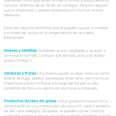
que existen otros que tienen un efecto similar y pocas personas
conocen. Además de ser fáciles de conseguir, estamos seguros
que te encantarán y podrás prepararlos en muchas recetas
diferentes.
Estos son algunos alimentos que te pueden ayudar a manejar
tus niveles de azúcar en la sangre dentro de una dieta
balanceada:
Nueces y semillas:
Contienen grasas saludables y ayudan a
controlar el hambre. La linaza, por ejemplo, es rica en ácidos
grasos Omega 3.
Verduras y frutas:
Una buena opción es elegir verduras como
brócoli, lechuga, pepino, zanahorias, entre otras. Así mismo, es
importante consumir frutas a lo largo del día por su alto
contenido de fibra y su aporte de vitaminas y minerales.
Productos lácteos sin grasa:
Incluir productos lácteos en la
alimentación es una manera fácil de consumir calcio y proteína
de alto valor biológico. De postre, se pueden comer muchos
productos lácteos como el yogur descremado. También la leche