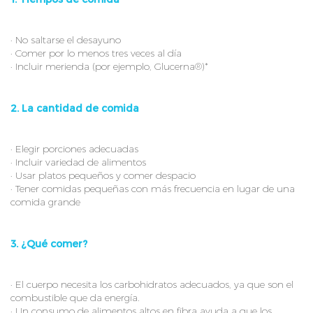
· No saltarse el desayuno
· Comer por lo menos tres veces al día
· Incluir merienda (por ejemplo, Glucerna®)*
2. La cantidad de comida
· Elegir porciones adecuadas
· Incluir variedad de alimentos
· Usar platos pequeños y comer despacio
· Tener comidas pequeñas con más frecuencia en lugar de una
comida grande
3. ¿Qué comer?
· El cuerpo necesita los carbohidratos adecuados, ya que son el
combustible que da energía.
· Un consumo de alimentos altos en fibra ayuda a que los