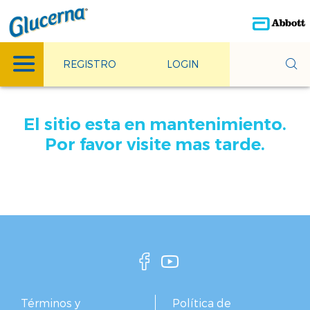
REGISTRO
LOGIN
El sitio esta en mantenimiento.
Por favor visite mas tarde.
Términos y
Política de