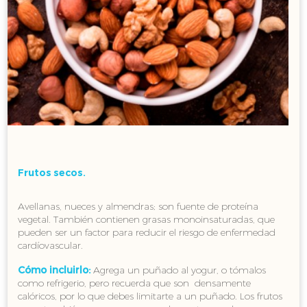
Frutos secos.
Avellanas, nueces y almendras; son fuente de proteína
vegetal. También contienen grasas monoinsaturadas, que
pueden ser un factor para reducir el riesgo de enfermedad
cardíovascular.
Cómo incluirlo:
Agrega un puñado al yogur, o tómalos
como refrigerio, pero recuerda que son densamente
calóricos, por lo que debes limitarte a un puñado. Los frutos